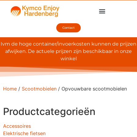
Contact
Ivm de hoge container/invoerkosten kunnen de prijzen
afwijken. De actuele prijzen zijn beschikbaar in onze
winkel
Home
/
Scootmobielen
/ Opvouwbare scootmobielen
Productcategorieën
Accessoires
Elektrische fietsen