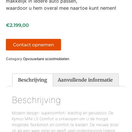
makkelijk in iedere auto passen,
waardoor u hem overal mee naartoe kunt nemen!
€
2.199,00
Contact opnemen
Category
Opvouwbare scootmobielen
Beschrijving
Aanvullende informatie
Beschrijving
Modern design- supercomfort- krachtig en geruisloos. De
Kymco MINI LS Comfort is ontworpen om U de hoogst
mogelijke flexibiliteit en comfort te bieden. De nieuwe stoel
zit als een ware zetel en geeft veel ondersteuning tijdens