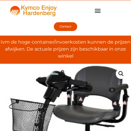
Contact
Ivm de hoge container/invoerkosten kunnen de prijzen
afwijken. De actuele prijzen zijn beschikbaar in onze
winkel