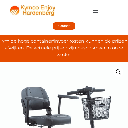
Contact
Ivm de hoge container/invoerkosten kunnen de prijzen
afwijken. De actuele prijzen zijn beschikbaar in onze
winkel