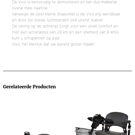
De Vivo is eenvoudig te demonteren en kan dus makkelijk
overal mee naartoe.
Vanwege de zeer kleine draaicirkel is de Vivo erg wendbaar
en door zijn brede luchtbanden ook uiterst stabiel.
De vering op de achteras zorgt voor een uniek comfort en
met een actieradius van 28 km en een snelheid van 8 km/u
kunt u ontspannen op pad.
Vivo, het kleintje dat uw wereld groter maakt!
Gerelateerde Producten