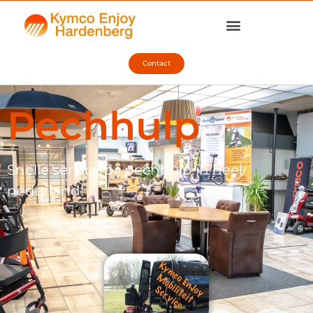
Contact
Pechhulp
Snelle service bij pechhulp in heel
nederland!