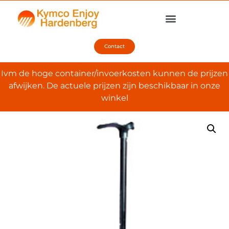
Contact
Ivm de hoge container/invoerkosten kunnen de prijzen
afwijken. De actuele prijzen zijn beschikbaar in onze
winkel