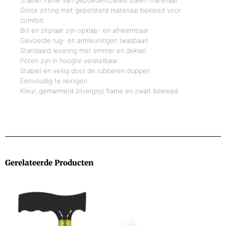
Stabiel frame van gepoedercoated stalen materiaal
Grote zitting met gepolsterd materiaal bekleed voor
comfort
Bril en zitplaat zijn opklap- en afneembaar
Gevoerde rug- en armleuningen (wasbaar)
Standaard levering met emmer en deksel
Poten zijn in hoogte verstelbaar
Stabiel en veilig door de rubberen doppen
Eenvoudig te reinigen
Kleur; gemarmerd zilvergrijs frame en zwart bekleed
Gerelateerde Producten