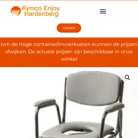
Contact
Ivm de hoge container/invoerkosten kunnen de prijzen
afwijken. De actuele prijzen zijn beschikbaar in onze
winkel