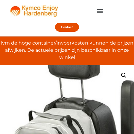
Contact
Ivm de hoge container/invoerkosten kunnen de prijzen
afwijken. De actuele prijzen zijn beschikbaar in onze
winkel