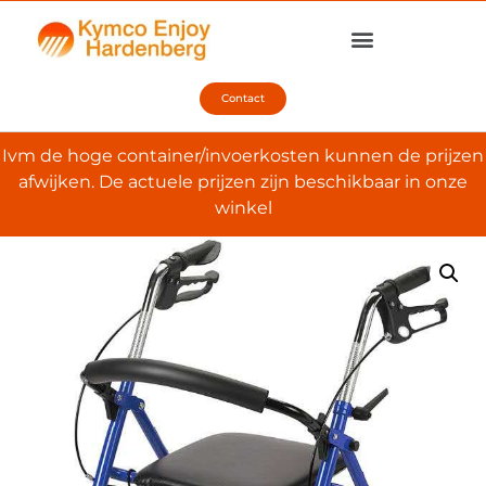
Contact
Ivm de hoge container/invoerkosten kunnen de prijzen
afwijken. De actuele prijzen zijn beschikbaar in onze
winkel