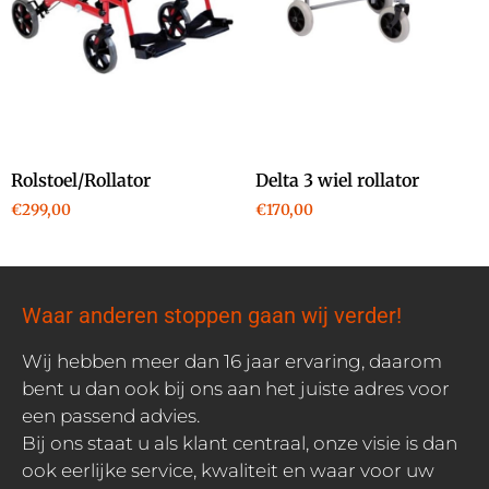
Rolstoel/Rollator
Delta 3 wiel rollator
€
299,00
€
170,00
Waar anderen stoppen gaan wij verder!
Wij hebben meer dan 16 jaar ervaring, daarom
bent u dan ook bij ons aan het juiste adres voor
een passend advies.
Bij ons staat u als klant centraal, onze visie is dan
ook eerlijke service, kwaliteit en waar voor uw