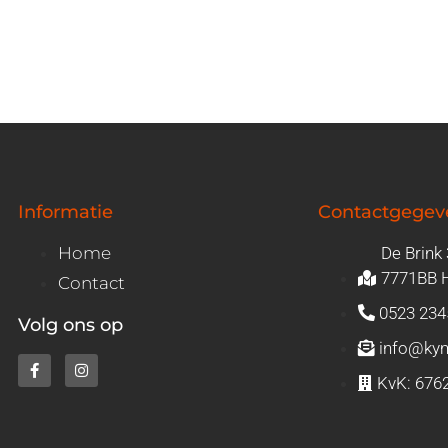
Informatie
Contactgegev
Home
De Brink
7771BB 
Contact
0523 234
Volg ons op
info@kym
KvK: 676