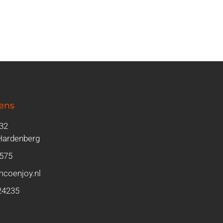
ens
 32
Hardenberg
575
coenjoy.nl
24235